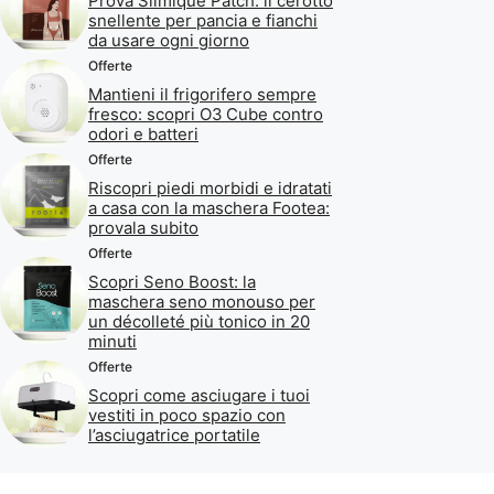
Prova Slimique Patch: il cerotto
snellente per pancia e fianchi
da usare ogni giorno
Offerte
Mantieni il frigorifero sempre
fresco: scopri O3 Cube contro
odori e batteri
Offerte
Riscopri piedi morbidi e idratati
a casa con la maschera Footea:
provala subito
Offerte
Scopri Seno Boost: la
maschera seno monouso per
un décolleté più tonico in 20
minuti
Offerte
Scopri come asciugare i tuoi
vestiti in poco spazio con
l’asciugatrice portatile