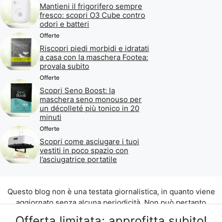
Mantieni il frigorifero sempre
fresco: scopri O3 Cube contro
odori e batteri
Offerte
Riscopri piedi morbidi e idratati
a casa con la maschera Footea:
provala subito
Offerte
Scopri Seno Boost: la
maschera seno monouso per
un décolleté più tonico in 20
minuti
Offerte
Scopri come asciugare i tuoi
vestiti in poco spazio con
l’asciugatrice portatile
Questo blog non è una testata giornalistica, in quanto viene
aggiornato senza alcuna periodicità. Non può pertanto
considerarsi un prodotto editoriale ai sensi della legge n. 62
Offerta limitata: approfitta subito!