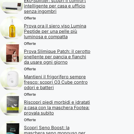
Eko‑Splitter: scopri il comfort
intelligente per casa e ufficio
senza ingombri
Offerte
Prova ora il siero viso Lumina
Peptide per una pelle più
luminosa e compatta
Offerte
Prova Slimique Patch: il cerotto
snellente per pancia e fianchi
da usare ogni giorno
Offerte
Mantieni il frigorifero sempre
fresco: scopri O3 Cube contro
odori e batteri
Offerte
Riscopri piedi morbidi e idratati
a casa con la maschera Footea:
provala subito
Offerte
Scopri Seno Boost: la
maschera seno monouso per