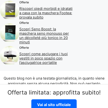
Offerte
Riscopri piedi morbidi e idratati
a casa con la maschera Footea:
provala subito
Offerte
Scopri Seno Boost: la
maschera seno monouso per
un décolleté più tonico in 20
minuti
Offerte
Scopri come asciugare i tuoi
vestiti in poco spazio con
l’asciugatrice portatile
Questo blog non è una testata giornalistica, in quanto viene
aggiornato senza alcuna periodicità. Non può pertanto
considerarsi un prodotto editoriale ai sensi della legge n. 62
Offerta limitata: approfitta subito!
del 07.03.2001.
©2026 di Aliados Srl C.da Piana Romana snc, 90010 Lascari
Vai al sito ufficiale
(PA) P.IVA 07262700821