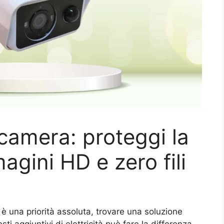
 camera: proteggi la
gini HD e zero fili
 è una priorità assoluta, trovare una soluzione
ti aggiuntivi di elettricità può fare la differenza.