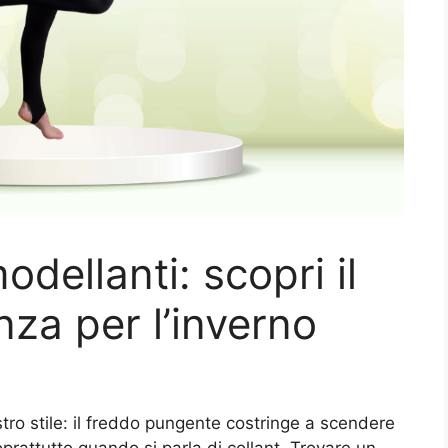
dellanti: scopri il
nza per l’inverno
tro stile: il freddo pungente costringe a scendere
rattutto quando si parla di collant. Trovare un