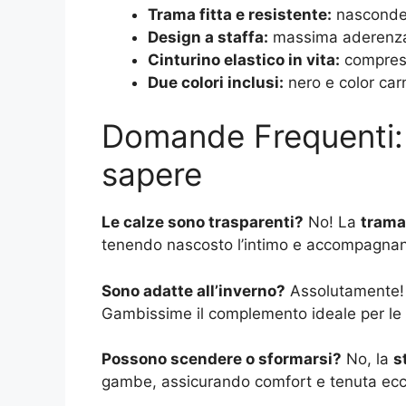
Trama fitta e resistente:
nasconde 
Design a staffa:
massima aderenza, 
Cinturino elastico in vita:
compress
Due colori inclusi:
nero e color car
Domande Frequenti: 
sapere
Le calze sono trasparenti?
No! La
trama 
tenendo nascosto l’intimo e accompagnand
Sono adatte all’inverno?
Assolutamente! I
Gambissime il complemento ideale per le 
Possono scendere o sformarsi?
No, la
s
gambe, assicurando comfort e tenuta eccez