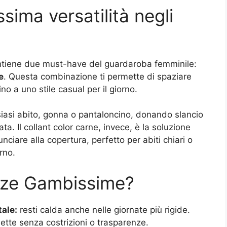
sima versatilità negli
ntiene due must-have del guardaroba femminile:
e
. Questa combinazione ti permette di spaziare
ino a uno stile casual per il giorno.
lsiasi abito, gonna o pantaloncino, donando slancio
ta. Il collant color carne, invece, è la soluzione
nciare alla copertura, perfetto per abiti chiari o
rno.
lze Gambissime?
tale:
resti calda anche nelle giornate più rigide.
ette senza costrizioni o trasparenze.