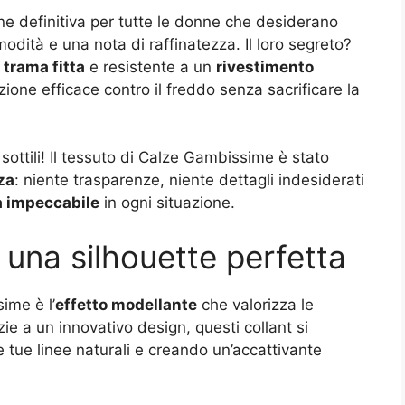
e definitiva per tutte le donne che desiderano
odità e una nota di raffinatezza. Il loro segreto?
a
trama fitta
e resistente a un
rivestimento
zione efficace contro il freddo senza sacrificare la
ottili! Il tessuto di Calze Gambissime è stato
za
: niente trasparenze, niente dettagli indesiderati
tà impeccabile
in ogni situazione.
 una silhouette perfetta
ime è l’
effetto modellante
che valorizza le
 a un innovativo design, questi collant si
e tue linee naturali e creando un’accattivante