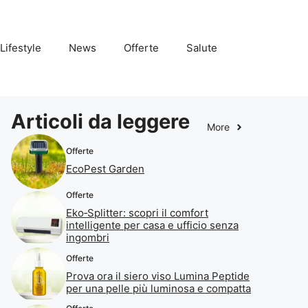
Lifestyle
News
Offerte
Salute
Articoli da leggere
More
Offerte
EcoPest Garden
Offerte
Eko‑Splitter: scopri il comfort
intelligente per casa e ufficio senza
ingombri
Offerte
Prova ora il siero viso Lumina Peptide
per una pelle più luminosa e compatta