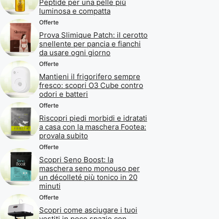
Peptide per una pelle più
luminosa e compatta
Offerte
Prova Slimique Patch: il cerotto
snellente per pancia e fianchi
da usare ogni giorno
Offerte
Mantieni il frigorifero sempre
fresco: scopri O3 Cube contro
odori e batteri
Offerte
Riscopri piedi morbidi e idratati
a casa con la maschera Footea:
provala subito
Offerte
Scopri Seno Boost: la
maschera seno monouso per
un décolleté più tonico in 20
minuti
Offerte
Scopri come asciugare i tuoi
vestiti in poco spazio con