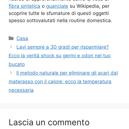
fibra sintetica
o
guanciale
su Wikipedia, per
scoprire tutte le sfumature di questi oggetti
spesso sottovalutati nella routine domestica.
Categorie
Casa
Lavi sempre a 30 gradi per risparmiare?
Ecco la verità shock su germi e odori nel tuo
bucato
Il metodo naturale per eliminare gli acari dal
materasso con il calore: ecco la temperatura
necessaria
Lascia un commento