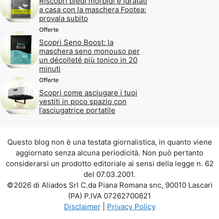
Riscopri piedi morbidi e idratati
a casa con la maschera Footea:
provala subito
Offerte
Scopri Seno Boost: la
maschera seno monouso per
un décolleté più tonico in 20
minuti
Offerte
Scopri come asciugare i tuoi
vestiti in poco spazio con
l’asciugatrice portatile
Questo blog non è una testata giornalistica, in quanto viene
aggiornato senza alcuna periodicità. Non può pertanto
considerarsi un prodotto editoriale ai sensi della legge n. 62
del 07.03.2001.
©2026 di Aliados Srl C.da Piana Romana snc, 90010 Lascari
(PA) P.IVA 07262700821
Disclaimer
|
Privacy Policy